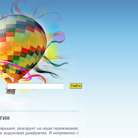
тия
арышня, реагирует на наши переживания,
или выдоховая диафрагма. И непременно с