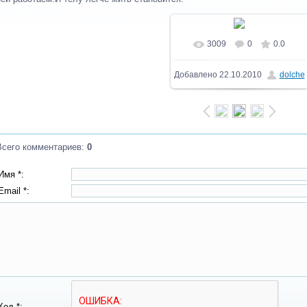
3009
0
0.0
В реальном размере
Добавлено
22.10.2010
dolche
401x604
/ 30.1Kb
Всего комментариев
:
0
Имя *:
Email *:
Код *: