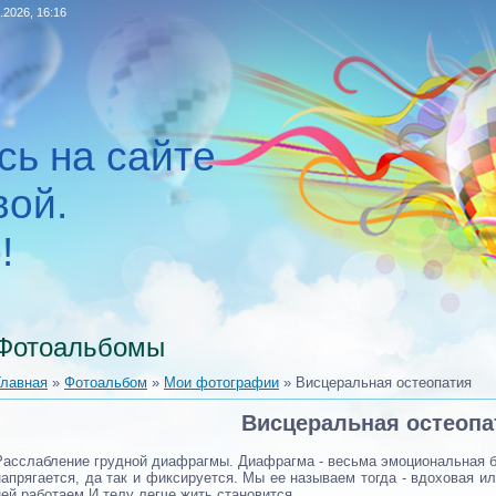
.2026, 16:16
сь на сайте
ой.
!
Фотоальбомы
Главная
»
Фотоальбом
»
Мои фотографии
» Висцеральная остеопатия
Висцеральная остеопа
Расслабление грудной диафрагмы. Диафрагма - весьма эмоциональная б
напрягается, да так и фиксируется. Мы ее называем тогда - вдоховая 
ней работаем.И телу легче жить становится.