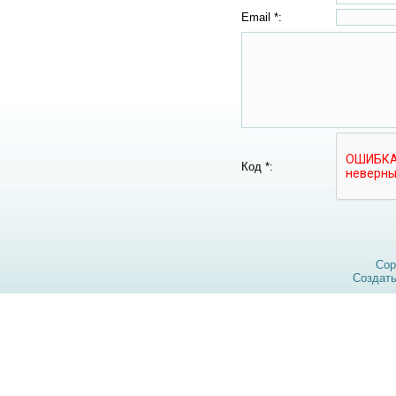
Email *:
Код *:
Cop
Создат