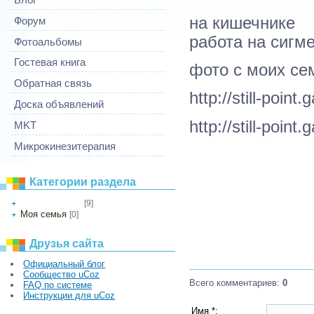
на кишечнике
Форум
работа на сигме
Фотоальбомы
Гостевая книга
фото с моих се
Обратная связь
http://still-poin
Доска объявлений
http://still-point
MKT
Микрокинезитерапия
Категории раздела
[9]
Мои фотографии
Моя семья
[0]
Друзья сайта
Официальный блог
Сообщество uCoz
Всего комментариев
:
0
FAQ по системе
Инструкции для uCoz
Имя *: