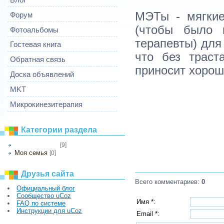
МЭТы - мягкие
Форум
(чтобы было 
Фотоальбомы
терапевты) для
Гостевая книга
что без траст
Обратная связь
приносит хорош
Доска объявлений
MKT
Микрокинезитерапия
Категории раздела
[9]
Мои фотографии
Моя семья
[0]
Друзья сайта
Всего комментариев
:
0
Официальный блог
Сообщество uCoz
Имя *:
FAQ по системе
Инструкции для uCoz
Email *: