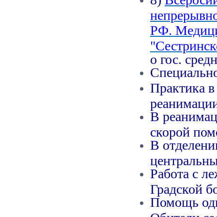
непрерывн
РФ. Медиц
"Сестринск
о гос. сре
Специально
Практика в
реанимации
В реанимац
скорой пом
В отделени
центральны
Работа с л
Градской б
Помощь од
Обители сес