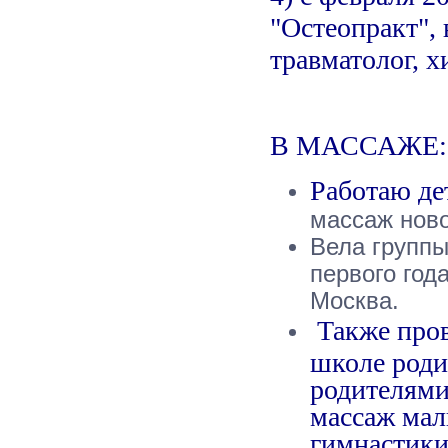
"Остеопракт",
травматолог, х
В МАССАЖЕ:
Работаю д
массаж нов
Вела группы
первого год
Москва.
Также пров
школе роди
родителями
массаж мал
гимнастики 