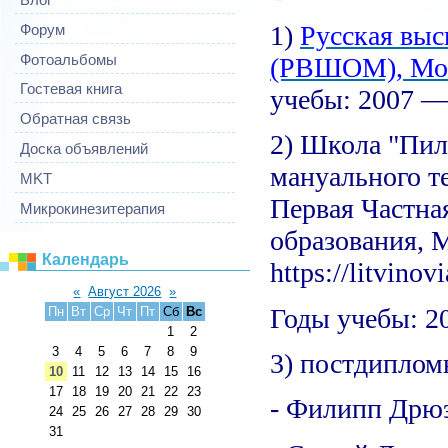
1)
Русская вы
Форум
Фотоальбомы
(РВШОМ), Мо
Гостевая книга
учебы: 2007 —
Обратная связь
2) Школа "Пило
Доска объявлений
мануального те
MKT
Первая Частна
Микрокинезитерапия
образования, 
Календарь
https://litvinov
«
Август 2026
»
Годы учебы: 20
Пн
Вт
Ср
Чт
Пт
Сб
Вс
1
2
3
4
5
6
7
8
9
3) постдиплом
10
11
12
13
14
15
16
17
18
19
20
21
22
23
- Филипп Дрюэ
24
25
26
27
28
29
30
31