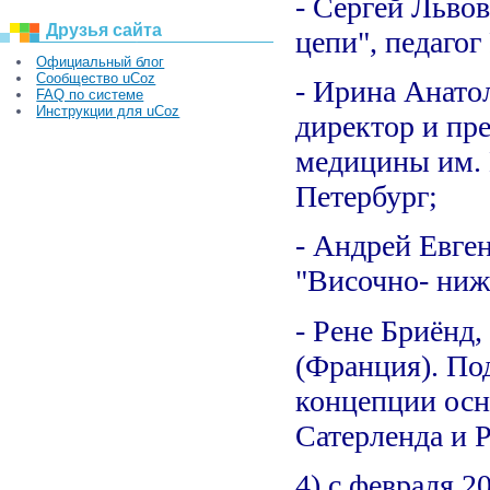
- Сергей Льво
Друзья сайта
цепи", педаго
Официальный блог
Сообщество uCoz
- Ирина Анато
FAQ по системе
Инструкции для uCoz
директор и пр
медицины им. В
Петербург;
- Андрей Евге
"Височно- ниж
- Рене Бриёнд
(Франция). Под
концепции осно
Сатерленда и 
4) с февраля 2